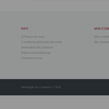
INFO
MON COM
A Propos de nous
Mon compt
Conditions générales de vente.
Mes favori
Information de Livraison
Datenschutzerklärung
Contactez-nous
Développé par
Comperex
© 2026