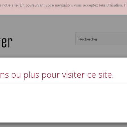
r notre site. En poursuivant votre navigation, vous acceptez leur utilisation. P
ENT
SE CONNECTER
CRÉER UN COMPTE
s ou plus pour visiter ce site.
Boissons froides
Spiriteux et aperitifs
Vins
Epicerie fine