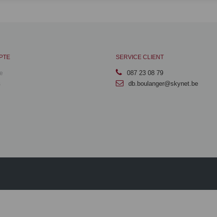
PTE
SERVICE CLIENT
087 23 08 79
e
db.boulanger@skynet.be
s