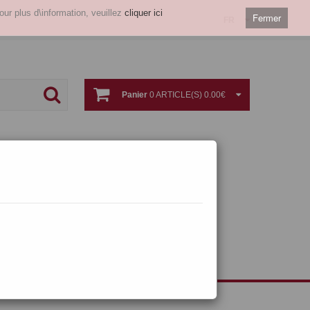
our plus d\information, veuillez
cliquer ici
Fermer
FR
Panier
0 ARTICLE(S) 0.00€
Autre