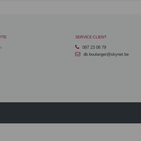
PTE
SERVICE CLIENT
087 23 08 79
e
db.boulanger@skynet.be
s