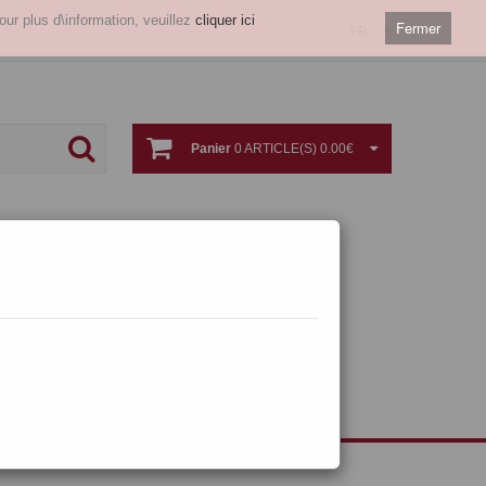
our plus d\information, veuillez
cliquer ici
Fermer
FR
Panier
0 ARTICLE(S) 0.00€
Autre