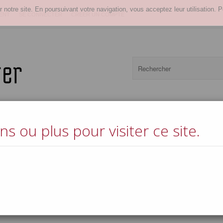
r notre site. En poursuivant votre navigation, vous acceptez leur utilisation. P
ENT
SE CONNECTER
CRÉER UN COMPTE
s ou plus pour visiter ce site.
Boissons froides
Spiriteux et aperitifs
Vins
Epicerie fine