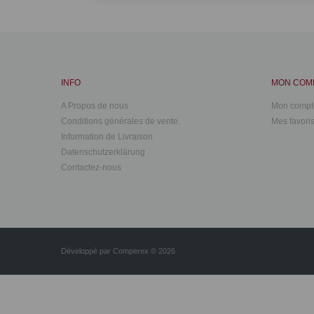
INFO
MON COM
A Propos de nous
Mon compt
Conditions générales de vente.
Mes favori
Information de Livraison
Datenschutzerklärung
Contactez-nous
Développé par
Comperex
© 2026